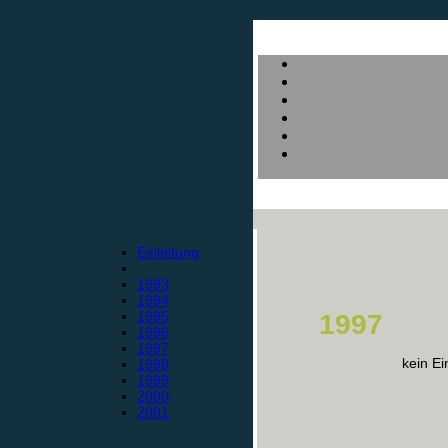
Einleitung
1993
1994
1995
1997
1996
1997
kein Ei
1998
1999
2000
2001