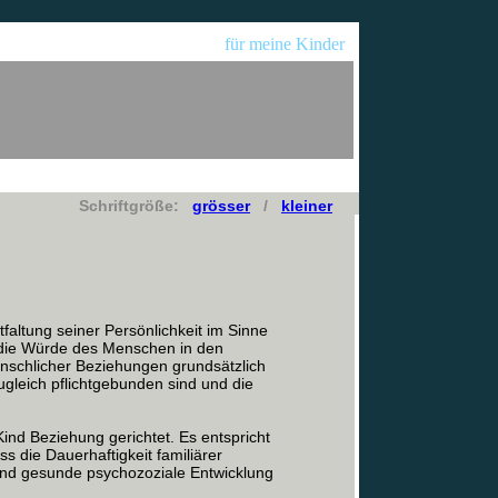
für meine Kinder
Schriftgröße:
grösser
/
kleiner
altung seiner Persönlichkeit im Sinne
e die Würde des Menschen in den
enschlicher Beziehungen grundsätzlich
gleich pflichtgebunden sind und die
Kind Beziehung gerichtet. Es entspricht
s die Dauerhaftigkeit familiärer
und gesunde psychozoziale Entwicklung