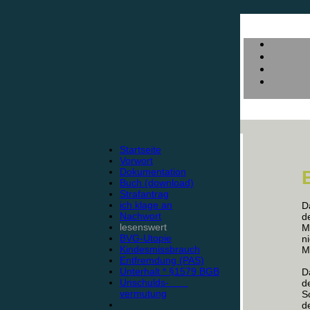
Startseite
Vorwort
Dokumentation
Buch (download)
Strafantrag
ich klage an
D
Nachwort
d
lesenswert
M
BVG-Utopie
n
Kindesmissbrauch
M
Entfremdung (PAS)
Unterhalt * §1579 BGB
D
Unschulds-
d
vermutung
S
d