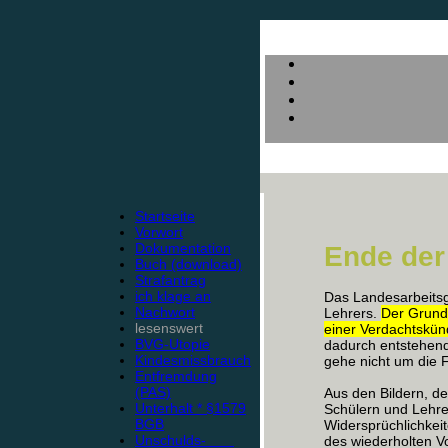
Startseite
Vorwort
Dokumentation
Ende der
Buch (download)
Strafantrag
ich klage an
Das Landesarbeitsg
Nachwort
Lehrers.
Der Grund
lesenswert
einer Verdachtskü
BVG-Utopie
dadurch entstehend
Kindesmissbrauch
gehe nicht um die 
Entfremdung
(PAS)
Aus den Bildern, d
Unterhalt * §1579
Schülern und Lehre
BGB
Widersprüchlichkeit
Unschulds-
des wiederholten Vo