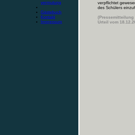
vermutung
verpflichtet gewes
des Schülers einzuho
Gästebuch
Kontakt
(Pressemitteilung
Impressum
Urteil vom 18.12.2