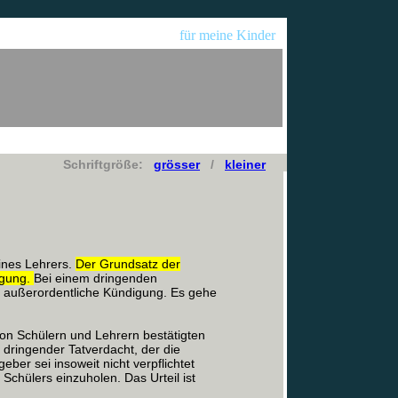
für meine Kinder
Schriftgröße:
grösser
/
kleiner
ines Lehrers.
Der Grundsatz der
igung.
Bei einem dringenden
ne außerordentliche Kündigung. Es gehe
on Schülern und Lehrern bestätigten
dringender Tatverdacht, der die
ber sei insoweit nicht verpflichtet
chülers einzuholen. Das Urteil ist