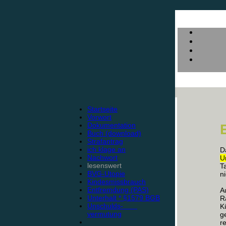
Startseite
Vorwort
Dokumentation
Buch (download)
Strafantrag
ich klage an
D
Nachwort
U
lesenswert
T
BVG-Utopie
n
Kindesmissbrauch
Entfremdung (PAS)
A
Unterhalt * §1579 BGB
R
Unschulds-
K
vermutung
g
re