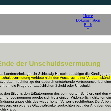
Home
Dokumentation
Buch
*
Ende der Unschuldsvermutung
as Landesarbeitsgericht Schleswig-Holstein bestätigte die Kündigung e
nschuldsvermutung verbiete nicht den Ausspruch einer Verdachtskünd
atverdacht rechtfertige der dadurch entstehende Vertrauensverlust ei
icht um die Frage der tatsächlichen Schuld oder Unschuld.
us den Bildern, den Erläuterungen des behinderten Schülers und den v
ahmenbedingungen ergebe sich trotz einiger Widersprüchlichkeiten ein 
ündigung angesichts des wiederholten Vorwurfs rechtfertige. Der Arbeitge
ewesen, ein eigenes Glaubwürdigkeitsgutachten bzgl. der Angaben des S
chtskräftig.