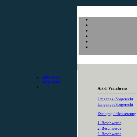
Liste aller
Verfahren
Art d. Verfahrens
Umgangs-/Sorgerecht
Umgangs-/Sorgerecht
Zwangsgeldfestsetzung
1. Beschwerde
2. Beschwerde
3. Beschwerde