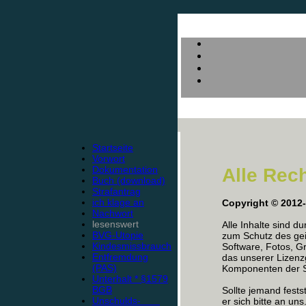
Startseite
Vorwort
Dokumentation
Alle Rec
Buch (download)
Strafantrag
ich klage an
Copyright © 2012
Nachwort
lesenswert
Alle Inhalte sind d
BVG-Utopie
zum Schutz des gei
Kindesmissbrauch
Software, Fotos, Gr
Entfremdung
das unserer Lizen
(PAS)
Komponenten der Se
Unterhalt * §1579
BGB
Sollte jemand fests
Unschulds-
er sich bitte an uns