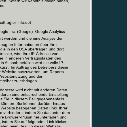
cken. Sofern wir Kenntnis davon haben,
in.
ftragter-info.de)
le Inc. (Google). Google Analytics
ert werden und die eine Analyse der
eugten Informationen über Ihre
gle in den USA übertragen und dort
Website, wird Ihre IP-Adresse von
er in anderen Vertragsstaaten des
n Ausnahmefällen wird die volle IP-
rzt. Im Auftrag des Betreibers dieser
er Website auszuwerten, um Reports
 Websitenutzung und der
reiber zu erbringen.
Adresse wird nicht mit anderen Daten
durch eine entsprechende Einstellung
ss Sie in diesem Fall gegebenenfalls
n können. Sie können darüber hinaus
 Website bezogenen Daten (inkl. Ihrer
le verhindern, indem Sie das unter dem
are Browser-Plugin herunterladen und
, indem Sie auf folgenden Link klicken.
 Daten beim Besuch dieser Website