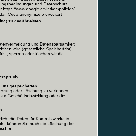
zungsbedingungen und Datenschutz
 https://www.google.de/intl/de/policies/.
den Code anonymizeIp erweitert
ng) zu gewährleisten.
atenvermeidung und Datensparsamkeit
ieben wird (gesetzliche Speicherfrist).
ist, sperren oder löschen wir die
derspruch
ei uns gespeicherten
errung oder Löschung zu verlangen.
zur Geschäftsabwicklung oder die
n.
lich, die Daten für Kontrollzwecke in
licht, können Sie auch die Löschung der
nschen.