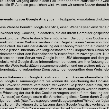
ird. Dieser Vorgang dient in dem Fall unter anderem statistischen Zwe
ass die IP-Adresse gespeichert wird, weisen wir unsere Nutzer darauf h
erwendung von Google Analytics
(Textquelle: www.datenschutzbeau
iese Website benutzt Google Analytics, einen Webanalysedienst der Goog
erwendet sog. Cookies, Textdateien, die auf Ihrem Computer gespeich
enutzung der Website durch Sie ermöglichen. Die durch das Cookie erz
enutzung dieser Website werden in der Regel an einen Server von Goo
espeichert. Im Falle der Aktivierung der IP-Anonymisierung auf dieser 
oogle jedoch innerhalb von Mitgliedstaaten der Europäischen Union od
bkommens über den Europäischen Wirtschaftsraum zuvor gekürzt. Nur i
dresse an einen Server von Google in den USA übertragen und dort gekü
ebsite wird Google diese Informationen benutzen, um Ihre Nutzung d
ber die Websiteaktivitäten zusammenzustellen und um weitere mit der
nternetnutzung verbundene Dienstleistungen gegenüber dem Websitebet
ie im Rahmen von Google Analytics von Ihrem Browser übermittelte IP-
on Google zusammengeführt. Sie können die Speicherung der Cookies 
hrer Browser-Software verhindern; wir weisen Sie jedoch darauf hin, da
icht sämtliche Funktionen dieser Website vollumfänglich werden nutze
ie Erfassung der durch das Cookie erzeugten und auf Ihre Nutzung der
P-Adresse) an Google sowie die Verarbeitung dieser Daten durch Goog
olgenden Link (http://tools.google.com/dlpage/gaoptout?hl=de) verfügb
nstallieren. Sie können die Erfassung durch Google Analytics verhindern
s wird ein Opt-Out-Cookie gesetzt, das die zukünftige Erfassung Ihrer