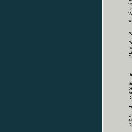
v
f
W
w
P
P
n
E
D
I
S
p
A
D
F
U
e
D