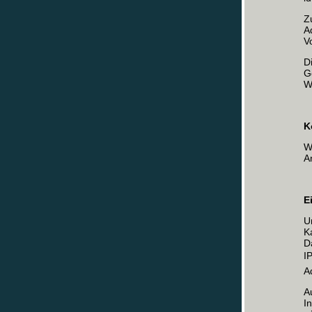
Z
A
V
D
G
W
K
W
A
E
U
K
D
I
A
A
I