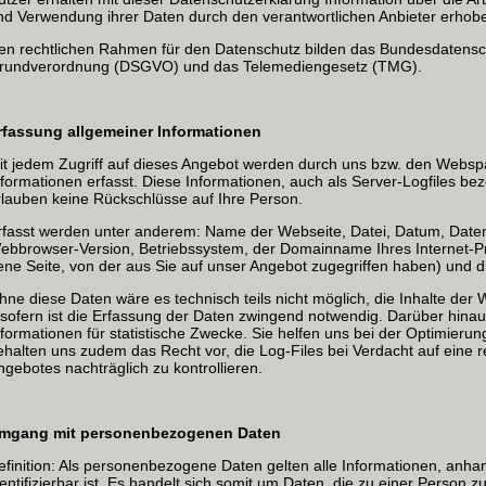
nd Verwendung ihrer Daten durch den verantwortlichen Anbieter erho
en rechtlichen Rahmen für den Datenschutz bilden das Bundesdatensc
rundverordnung (DSGVO) und das Telemediengesetz (TMG).
rfassung allgemeiner Informationen
it jedem Zugriff auf dieses Angebot werden durch uns bzw. den Websp
nformationen erfasst. Diese Informationen, auch als Server-Logfiles be
rlauben keine Rückschlüsse auf Ihre Person.
rfasst werden unter anderem: Name der Webseite, Datei, Datum, Da
ebbrowser-Version, Betriebssystem, der Domainname Ihres Internet-P
jene Seite, von der aus Sie auf unser Angebot zugegriffen haben) und d
hne diese Daten wäre es technisch teils nicht möglich, die Inhalte der 
nsofern ist die Erfassung der Daten zwingend notwendig. Darüber hin
nformationen für statistische Zwecke. Sie helfen uns bei der Optimieru
ehalten uns zudem das Recht vor, die Log-Files bei Verdacht auf eine 
ngebotes nachträglich zu kontrollieren.
mgang mit personenbezogenen Daten
efinition: Als personenbezogene Daten gelten alle Informationen, anha
dentifizierbar ist. Es handelt sich somit um Daten, die zu einer Person 