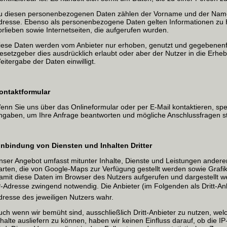
u diesen personenbezogenen Daten zählen der Vorname und der Name,
dresse. Ebenso als personenbezogene Daten gelten Informationen zu H
orlieben sowie Internetseiten, die aufgerufen wurden.
iese Daten werden vom Anbieter nur erhoben, genutzt und gegebenenfa
esetzgeber dies ausdrücklich erlaubt oder aber der Nutzer in die Erh
eitergabe der Daten einwilligt.
ontaktformular
enn Sie uns über das Onlineformular oder per E-Mail kontaktieren, sp
ngaben, um Ihre Anfrage beantworten und mögliche Anschlussfragen st
inbindung von Diensten und Inhalten Dritter
nser Angebot umfasst mitunter Inhalte, Dienste und Leistungen anderer
arten, die von Google-Maps zur Verfügung gestellt werden sowie Grafi
amit diese Daten im Browser des Nutzers aufgerufen und dargestellt we
P-Adresse zwingend notwendig. Die Anbieter (im Folgenden als Dritt-An
dresse des jeweiligen Nutzers wahr.
uch wenn wir bemüht sind, ausschließlich Dritt-Anbieter zu nutzen, we
nhalte ausliefern zu können, haben wir keinen Einfluss darauf, ob die 