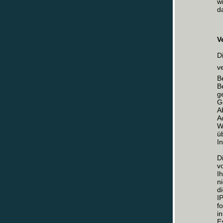
w
d
V
D
v
B
B
g
G
A
A
W
ü
I
D
v
I
n
d
I
f
i
E