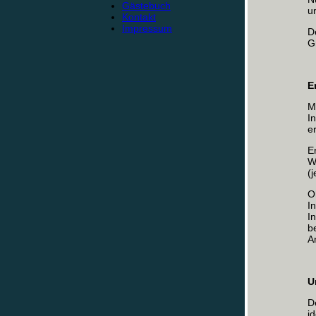
Gästebuch
u
Kontakt
Impressum
D
G
E
M
I
e
E
W
(
O
I
I
b
A
U
D
i