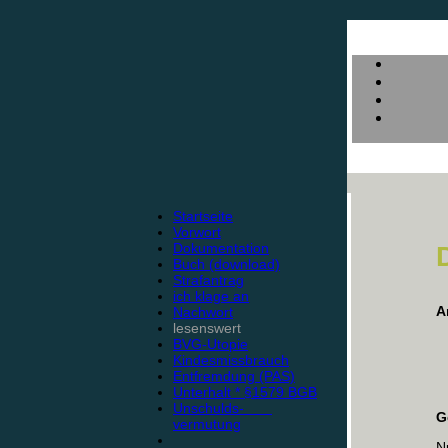
Startseite
Vorwort
Dokumentation
Buch (download)
Strafantrag
ich klage an
A
Nachwort
lesenswert
BVG-Utopie
Kindesmissbrauch
Entfremdung (PAS)
Unterhalt * §1579 BGB
Unschulds-
G
vermutung
N