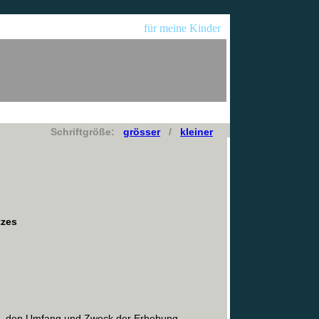
für meine Kinder
Schriftgröße:
grösser
/
kleiner
tzes
Art, den Umfang und Zweck der Erhebung