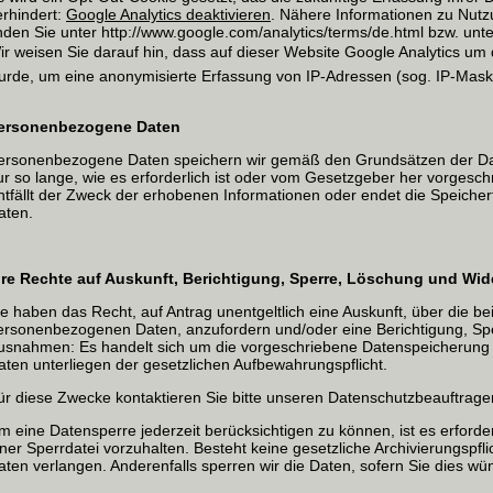
erhindert:
Google Analytics deaktivieren
. Nähere Informationen zu Nut
inden Sie unter http://www.google.com/analytics/terms/de.html bzw. unter
ir weisen Sie darauf hin, dass auf dieser Website Google Analytics um 
urde, um eine anonymisierte Erfassung von IP-Adressen (sog. IP-Maski
ersonenbezogene Daten
ersonenbezogene Daten speichern wir gemäß den Grundsätzen der D
ur so lange, wie es erforderlich ist oder vom Gesetzgeber her vorgeschr
ntfällt der Zweck der erhobenen Informationen oder endet die Speicherfr
aten.
hre Rechte auf Auskunft, Berichtigung, Sperre, Löschung und Wi
ie haben das Recht, auf Antrag unentgeltlich eine Auskunft, über die b
ersonenbezogenen Daten, anzufordern und/oder eine Berichtigung, Sp
usnahmen: Es handelt sich um die vorgeschriebene Datenspeicherung 
aten unterliegen der gesetzlichen Aufbewahrungspflicht.
ür diese Zwecke kontaktieren Sie bitte unseren Datenschutzbeauftrage
m eine Datensperre jederzeit berücksichtigen zu können, ist es erforder
iner Sperrdatei vorzuhalten. Besteht keine gesetzliche Archivierungspf
aten verlangen. Anderenfalls sperren wir die Daten, sofern Sie dies wü