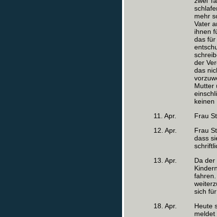
zwei T
schlafe
mehr so
Vater a
ihnen f
das für
entschu
schreib
der Ver
das nic
vorzuw
Mutter
einschl
keinen 
11. Apr.
Frau St
12. Apr.
Frau St
dass si
schrift
13. Apr.
Da der 
Kindern
fahren.
weiterz
sich fü
18. Apr.
Heute s
meldet s