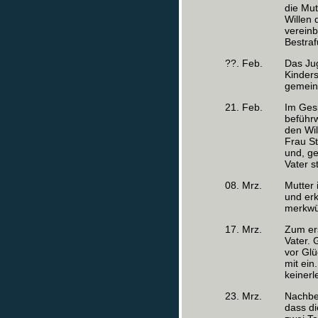
die Mut
Willen 
vereinb
Bestra
??. Feb.
Das Ju
Kinders
gemein
21. Feb.
Im Gesp
beführw
den Wil
Frau St
und, ge
Vater st
08. Mrz.
Mutter 
und erk
merkwü
17. Mrz.
Zum ers
Vater. 
vor Glü
mit ein
keinerl
23. Mrz.
Nachbea
dass di