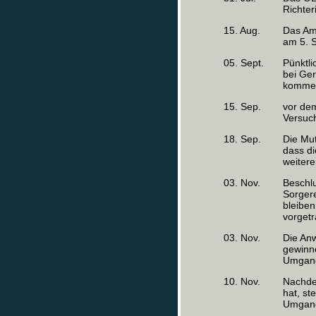
Richter
15. Aug.
Das Am
am 5. 
05. Sept.
Pünktli
bei Ger
kommen
15. Sep.
vor de
Versuch
18. Sep.
Die Mu
dass di
weitere
03. Nov.
Beschl
Sorger
bleiben
vorget
03. Nov.
Die Anw
gewinne
Umgang
10. Nov.
Nachde
hat, st
Umgang