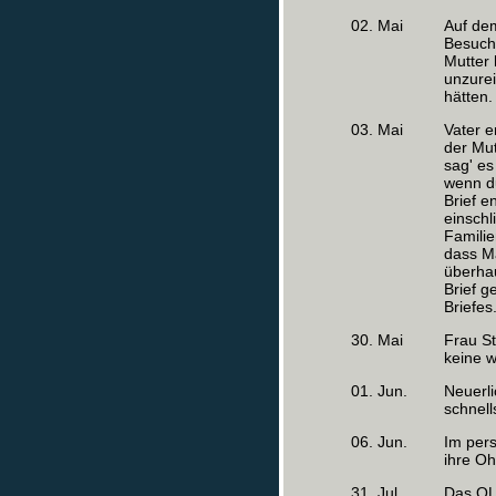
02. Mai
Auf dem
Besuchs
Mutter 
unzurei
hätten.
03. Mai
Vater e
der Mut
sag' es
wenn du
Brief e
einschl
Familie
dass Ma
überhau
Brief 
Briefes
30. Mai
Frau St
keine w
01. Jun.
Neuerl
schnell
06. Jun.
Im pers
ihre Oh
31. Jul.
Das OL