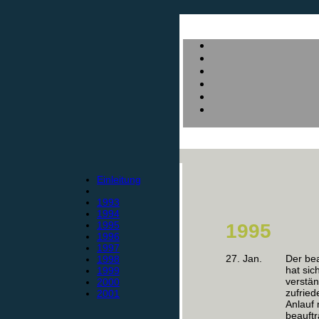
Einleitung
1993
1994
1995
1995
1996
1997
27. Jan.
Der be
1998
hat sic
1999
verstän
2000
zufried
2001
Anlauf 
beauftr