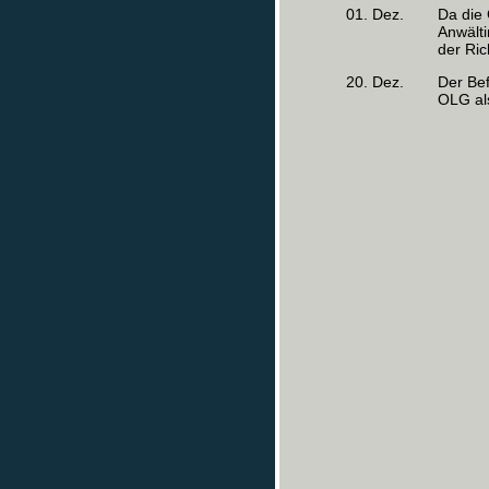
01. Dez.
Da die 
Anwälti
der Ric
20. Dez.
Der Be
OLG al