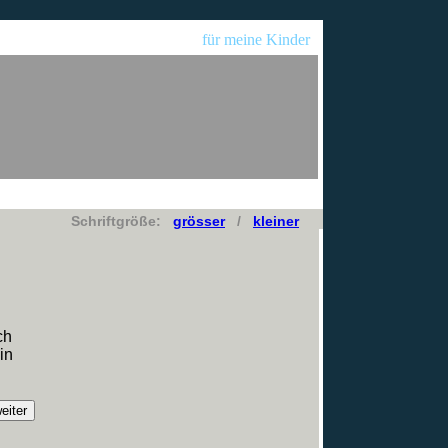
für meine Kinder
Schriftgröße:
grösser
/
kleiner
ch
in