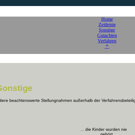
Home
Zeitleiste
Sonstige
Gutachten
Verfahren
*
Sonstige
itere beachtenswerte Stellungnahmen außerhalb der Verfahrensbeteili
... die Kinder wurden nie
gehört