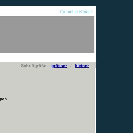
für meine Kinder
Schriftgröße:
grösser
/
kleiner
gten