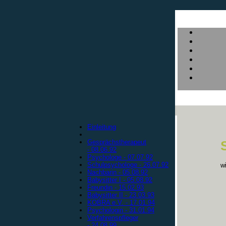
Einleitung
Gesprächstherapeut
- 08.06.92
Psychologe - 07.07.92
Schulpsychologe - 26.07.92
w
Nachbarin - 05.08.92
Babysitter I - 05.08.92
Freundin - 15.02.93
Babysitter II - 23.03.93
KOBRA e.V. - 17.01.94
Psychologin - 31.01.94
Verfahrenspfleger
- 24.08.99