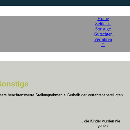
Home
Zeitleiste
Sonstige
Gutachten
Verfahren
*
Sonstige
itere beachtenswerte Stellungnahmen außerhalb der Verfahrensbeteiligten
... die Kinder wurden nie
gehört