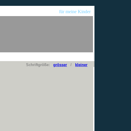
für meine Kinder
Schriftgröße:
grösser
/
kleiner